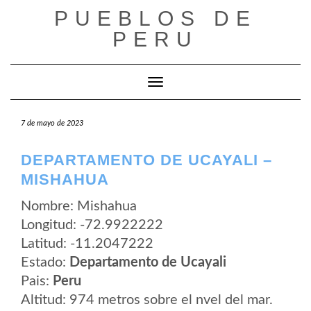
Saltar
PUEBLOS DE
al
contenido
PERU
Cambiar modo de navegación
7 de mayo de 2023
DEPARTAMENTO DE UCAYALI –
MISHAHUA
Nombre: Mishahua
Longitud: -72.9922222
Latitud: -11.2047222
Estado:
Departamento de Ucayali
Pais:
Peru
Altitud: 974 metros sobre el nvel del mar.