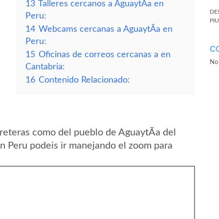
13
Talleres cercanos a AguaytÃ­a en
DE
Peru:
PI
14
Webcams cercanas a AguaytÃ­a en
Peru:
C
15
Oficinas de correos cercanas a en
No 
Cantabria:
16
Contenido Relacionado:
reteras como del pueblo de AguaytÃ­a del
n Peru podeis ir manejando el zoom para