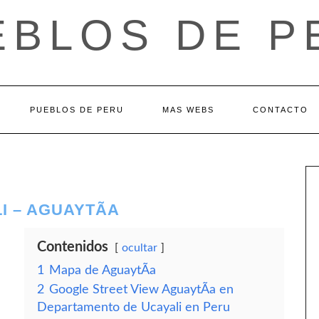
EBLOS DE P
PUEBLOS DE PERU
MAS WEBS
CONTACTO
 – AGUAYTÃ­A
Contenidos
ocultar
1
Mapa de AguaytÃ­a
2
Google Street View AguaytÃ­a en
Departamento de Ucayali en Peru