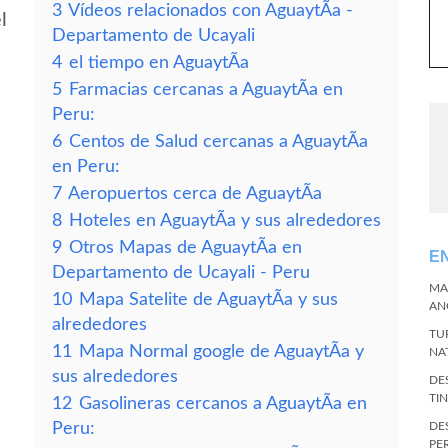
3
Vídeos relacionados con AguaytÃ­a -
l
Departamento de Ucayali
4
el tiempo en AguaytÃ­a
5
Farmacias cercanas a AguaytÃ­a en
Peru:
6
Centos de Salud cercanas a AguaytÃ­a
en Peru:
7
Aeropuertos cerca de AguaytÃ­a
8
Hoteles en AguaytÃ­a y sus alrededores
9
Otros Mapas de AguaytÃ­a en
E
Departamento de Ucayali - Peru
MA
10
Mapa Satelite de AguaytÃ­a y sus
AN
alrededores
TU
11
Mapa Normal google de AguaytÃ­a y
NA
sus alrededores
DE
TI
12
Gasolineras cercanos a AguaytÃ­a en
Peru:
DE
PE