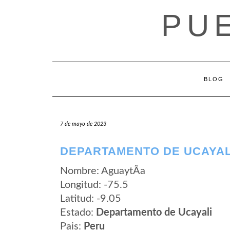
Saltar
PU
al
contenido
BLOG
7 de mayo de 2023
DEPARTAMENTO DE UCAYALI
Nombre: AguaytÃ­a
Longitud: -75.5
Latitud: -9.05
Estado:
Departamento de Ucayali
Pais:
Peru