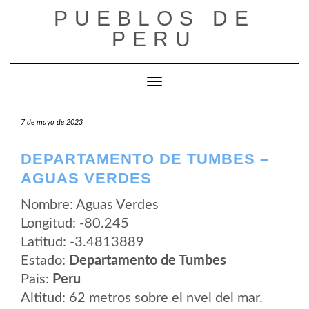
Saltar
PUEBLOS DE
al
contenido
PERU
Cambiar modo de navegación
7 de mayo de 2023
DEPARTAMENTO DE TUMBES –
AGUAS VERDES
Nombre: Aguas Verdes
Longitud: -80.245
Latitud: -3.4813889
Estado:
Departamento de Tumbes
Pais:
Peru
Altitud: 62 metros sobre el nvel del mar.