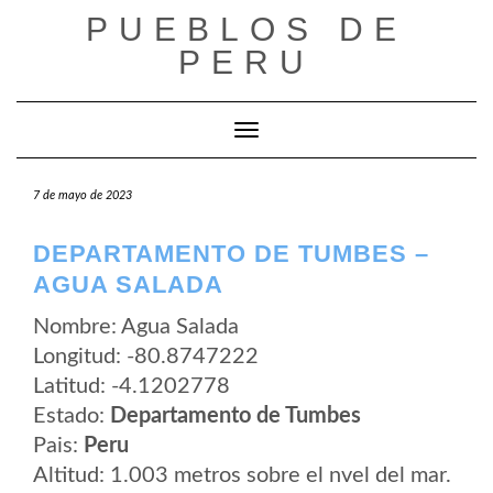
Saltar
PUEBLOS DE
al
contenido
PERU
Cambiar modo de navegación
7 de mayo de 2023
DEPARTAMENTO DE TUMBES –
AGUA SALADA
Nombre: Agua Salada
Longitud: -80.8747222
Latitud: -4.1202778
Estado:
Departamento de Tumbes
Pais:
Peru
Altitud: 1.003 metros sobre el nvel del mar.