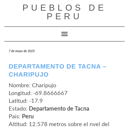
Saltar
PUEBLOS DE
al
contenido
PERU
Cambiar modo de navegación
7 de mayo de 2023
DEPARTAMENTO DE TACNA –
CHARIPUJO
Nombre: Charipujo
Longitud: -69.8666667
Latitud: -17.9
Estado:
Departamento de Tacna
Pais:
Peru
Altitud: 12.578 metros sobre el nvel del