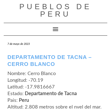
Saltar
PUEBLOS DE
al
contenido
PERU
Cambiar modo de navegación
7 de mayo de 2023
DEPARTAMENTO DE TACNA –
CERRO BLANCO
Nombre: Cerro Blanco
Longitud: -70.19
Latitud: -17.9816667
Estado:
Departamento de Tacna
Pais:
Peru
Altitud: 2.808 metros sobre el nvel del mar.