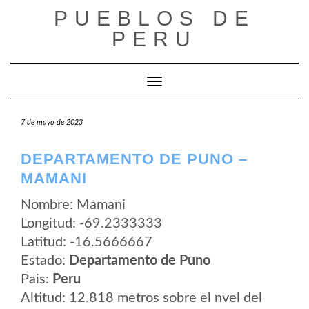
Saltar
PUEBLOS DE
al
contenido
PERU
Cambiar modo de navegación
7 de mayo de 2023
DEPARTAMENTO DE PUNO –
MAMANI
Nombre: Mamani
Longitud: -69.2333333
Latitud: -16.5666667
Estado:
Departamento de Puno
Pais:
Peru
Altitud: 12.818 metros sobre el nvel del