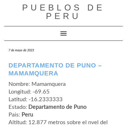
Saltar
PUEBLOS DE
al
contenido
PERU
Cambiar modo de navegación
7 de mayo de 2023
DEPARTAMENTO DE PUNO –
MAMAMQUERA
Nombre: Mamamquera
Longitud: -69.65
Latitud: -16.2333333
Estado:
Departamento de Puno
Pais:
Peru
Altitud: 12.877 metros sobre el nvel del