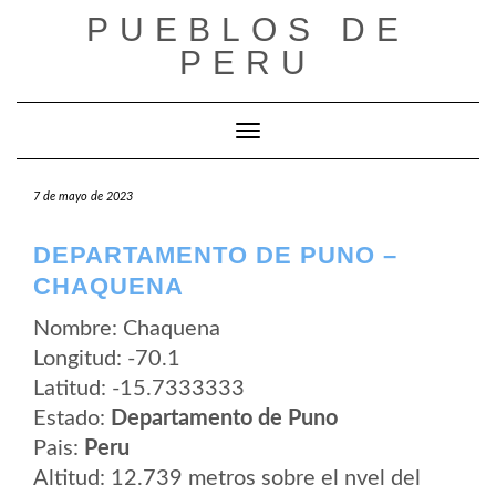
Saltar
PUEBLOS DE
al
contenido
PERU
Cambiar modo de navegación
7 de mayo de 2023
DEPARTAMENTO DE PUNO –
CHAQUENA
Nombre: Chaquena
Longitud: -70.1
Latitud: -15.7333333
Estado:
Departamento de Puno
Pais:
Peru
Altitud: 12.739 metros sobre el nvel del