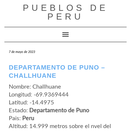
Saltar
PUEBLOS DE
al
contenido
PERU
Cambiar modo de navegación
7 de mayo de 2023
DEPARTAMENTO DE PUNO –
CHALLHUANE
Nombre: Challhuane
Longitud: -69.9369444
Latitud: -14.4975
Estado:
Departamento de Puno
Pais:
Peru
Altitud: 14.999 metros sobre el nvel del