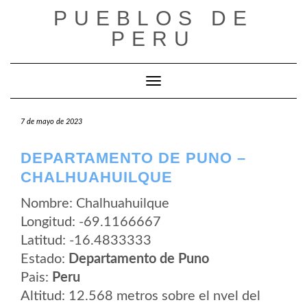
Saltar
PUEBLOS DE
al
contenido
PERU
Cambiar modo de navegación
7 de mayo de 2023
DEPARTAMENTO DE PUNO –
CHALHUAHUILQUE
Nombre: Chalhuahuilque
Longitud: -69.1166667
Latitud: -16.4833333
Estado:
Departamento de Puno
Pais:
Peru
Altitud: 12.568 metros sobre el nvel del