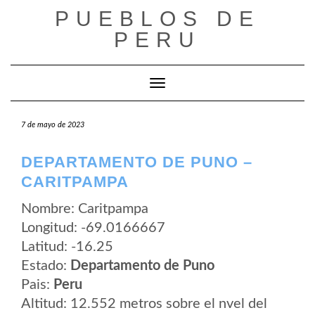
Saltar
PUEBLOS DE
al
contenido
PERU
Cambiar modo de navegación
7 de mayo de 2023
DEPARTAMENTO DE PUNO –
CARITPAMPA
Nombre: Caritpampa
Longitud: -69.0166667
Latitud: -16.25
Estado:
Departamento de Puno
Pais:
Peru
Altitud: 12.552 metros sobre el nvel del