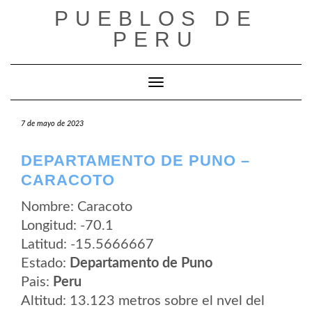
Saltar
PUEBLOS DE
al
contenido
PERU
Cambiar modo de navegación
7 de mayo de 2023
DEPARTAMENTO DE PUNO –
CARACOTO
Nombre: Caracoto
Longitud: -70.1
Latitud: -15.5666667
Estado:
Departamento de Puno
Pais:
Peru
Altitud: 13.123 metros sobre el nvel del