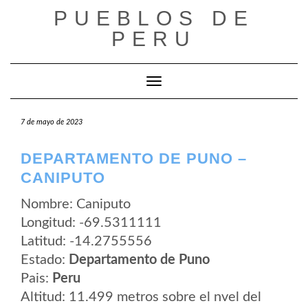
Saltar
PUEBLOS DE
al
contenido
PERU
Cambiar modo de navegación
7 de mayo de 2023
DEPARTAMENTO DE PUNO –
CANIPUTO
Nombre: Caniputo
Longitud: -69.5311111
Latitud: -14.2755556
Estado:
Departamento de Puno
Pais:
Peru
Altitud: 11.499 metros sobre el nvel del