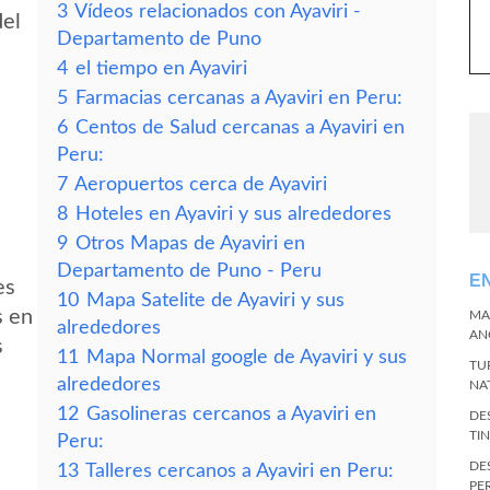
3
Vídeos relacionados con Ayaviri -
del
Departamento de Puno
4
el tiempo en Ayaviri
5
Farmacias cercanas a Ayaviri en Peru:
6
Centos de Salud cercanas a Ayaviri en
Peru:
7
Aeropuertos cerca de Ayaviri
8
Hoteles en Ayaviri y sus alrededores
9
Otros Mapas de Ayaviri en
Departamento de Puno - Peru
E
es
10
Mapa Satelite de Ayaviri y sus
s en
MA
alrededores
AN
s
11
Mapa Normal google de Ayaviri y sus
TU
alrededores
NA
12
Gasolineras cercanos a Ayaviri en
DE
TI
Peru:
DE
13
Talleres cercanos a Ayaviri en Peru:
PE