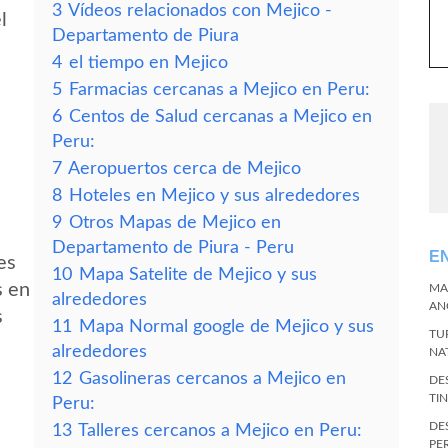
3
Vídeos relacionados con Mejico -
l
Departamento de Piura
4
el tiempo en Mejico
5
Farmacias cercanas a Mejico en Peru:
6
Centos de Salud cercanas a Mejico en
Peru:
7
Aeropuertos cerca de Mejico
8
Hoteles en Mejico y sus alrededores
9
Otros Mapas de Mejico en
Departamento de Piura - Peru
E
es
10
Mapa Satelite de Mejico y sus
s en
MA
alrededores
AN
s
11
Mapa Normal google de Mejico y sus
TU
alrededores
NA
12
Gasolineras cercanos a Mejico en
DE
TI
Peru:
DE
13
Talleres cercanos a Mejico en Peru:
PE