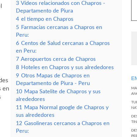
3
Vídeos relacionados con Chapros -
l
Departamento de Piura
4
el tiempo en Chapros
5
Farmacias cercanas a Chapros en
Peru:
6
Centos de Salud cercanas a Chapros
en Peru:
7
Aeropuertos cerca de Chapros
8
Hoteles en Chapros y sus alrededores
9
Otros Mapas de Chapros en
E
edes
Departamento de Piura - Peru
s en
MA
10
Mapa Satelite de Chapros y sus
AN
s
alrededores
TU
11
Mapa Normal google de Chapros y
NA
sus alrededores
DE
TI
12
Gasolineras cercanos a Chapros en
Peru:
DE
PE