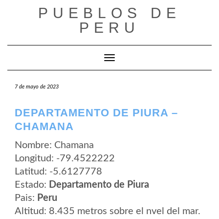
Saltar
PUEBLOS DE
al
contenido
PERU
Cambiar modo de navegación
7 de mayo de 2023
DEPARTAMENTO DE PIURA –
CHAMANA
Nombre: Chamana
Longitud: -79.4522222
Latitud: -5.6127778
Estado:
Departamento de Piura
Pais:
Peru
Altitud: 8.435 metros sobre el nvel del mar.