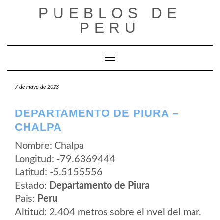
Saltar
PUEBLOS DE
al
contenido
PERU
Cambiar modo de navegación
7 de mayo de 2023
DEPARTAMENTO DE PIURA –
CHALPA
Nombre: Chalpa
Longitud: -79.6369444
Latitud: -5.5155556
Estado:
Departamento de Piura
Pais:
Peru
Altitud: 2.404 metros sobre el nvel del mar.