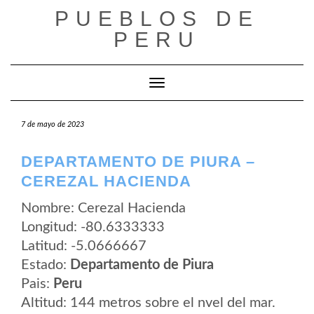
Saltar
PUEBLOS DE
al
contenido
PERU
Cambiar modo de navegación
7 de mayo de 2023
DEPARTAMENTO DE PIURA –
CEREZAL HACIENDA
Nombre: Cerezal Hacienda
Longitud: -80.6333333
Latitud: -5.0666667
Estado:
Departamento de Piura
Pais:
Peru
Altitud: 144 metros sobre el nvel del mar.