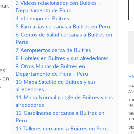
3
Vídeos relacionados con Buitres -
mar.
Departamento de Piura
4
el tiempo en Buitres
5
Farmacias cercanas a Buitres en Peru:
6
Centos de Salud cercanas a Buitres en
Peru:
7
Aeropuertos cerca de Buitres
8
Hoteles en Buitres y sus alrededores
9
Otros Mapas de Buitres en
des
Departamento de Piura - Peru
E
s en
10
Mapa Satelite de Buitres y sus
s
MA
alrededores
AN
11
Mapa Normal google de Buitres y sus
TU
alrededores
NA
12
Gasolineras cercanos a Buitres en
DE
TI
Peru:
DE
13
Talleres cercanos a Buitres en Peru:
PE