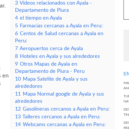
3
Vídeos relacionados con Ayala -
ar.
Departamento de Piura
4
el tiempo en Ayala
5
Farmacias cercanas a Ayala en Peru:
6
Centos de Salud cercanas a Ayala en
Peru:
7
Aeropuertos cerca de Ayala
8
Hoteles en Ayala y sus alrededores
9
Otros Mapas de Ayala en
s
Departamento de Piura - Peru
E
s en
10
Mapa Satelite de Ayala y sus
s
MA
alrededores
AN
11
Mapa Normal google de Ayala y sus
TU
alrededores
NA
12
Gasolineras cercanos a Ayala en Peru:
DE
TI
13
Talleres cercanos a Ayala en Peru:
DE
14
Webcams cercanas a Ayala en Peru:
PE