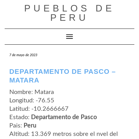
Saltar
PUEBLOS DE
al
contenido
PERU
Cambiar modo de navegación
7 de mayo de 2023
DEPARTAMENTO DE PASCO –
MATARA
Nombre: Matara
Longitud: -76.55
Latitud: -10.2666667
Estado:
Departamento de Pasco
Pais:
Peru
Altitud: 13.369 metros sobre el nvel del