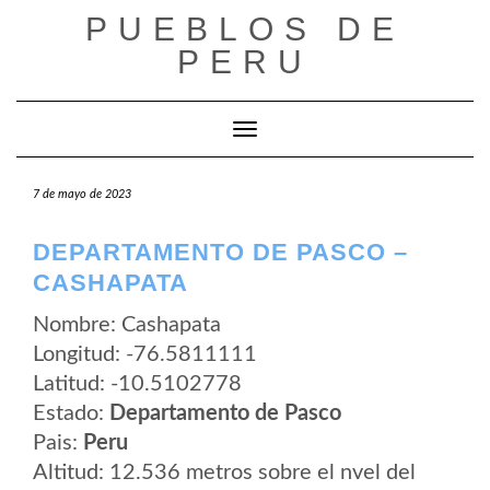
Saltar
PUEBLOS DE
al
contenido
PERU
Cambiar modo de navegación
7 de mayo de 2023
DEPARTAMENTO DE PASCO –
CASHAPATA
Nombre: Cashapata
Longitud: -76.5811111
Latitud: -10.5102778
Estado:
Departamento de Pasco
Pais:
Peru
Altitud: 12.536 metros sobre el nvel del