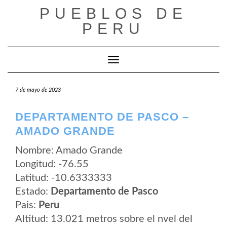
Saltar
PUEBLOS DE
al
contenido
PERU
Cambiar modo de navegación
7 de mayo de 2023
DEPARTAMENTO DE PASCO –
AMADO GRANDE
Nombre: Amado Grande
Longitud: -76.55
Latitud: -10.6333333
Estado:
Departamento de Pasco
Pais:
Peru
Altitud: 13.021 metros sobre el nvel del