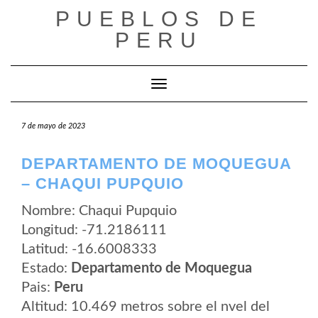
Saltar
PUEBLOS DE
al
contenido
PERU
Cambiar modo de navegación
7 de mayo de 2023
DEPARTAMENTO DE MOQUEGUA
– CHAQUI PUPQUIO
Nombre: Chaqui Pupquio
Longitud: -71.2186111
Latitud: -16.6008333
Estado:
Departamento de Moquegua
Pais:
Peru
Altitud: 10.469 metros sobre el nvel del