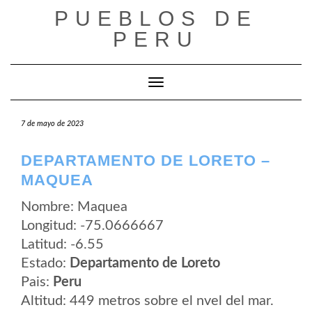
Saltar
PUEBLOS DE
al
contenido
PERU
Cambiar modo de navegación
7 de mayo de 2023
DEPARTAMENTO DE LORETO –
MAQUEA
Nombre: Maquea
Longitud: -75.0666667
Latitud: -6.55
Estado:
Departamento de Loreto
Pais:
Peru
Altitud: 449 metros sobre el nvel del mar.