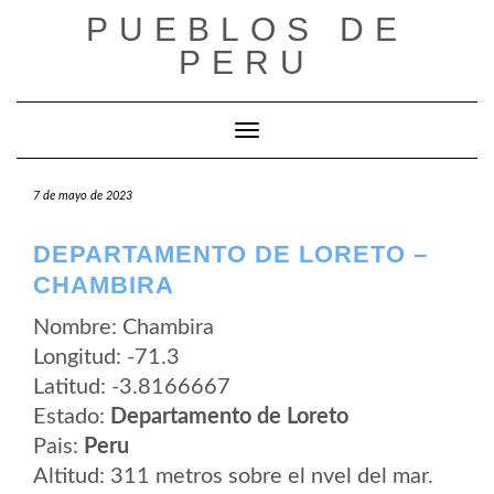
Saltar
PUEBLOS DE
al
contenido
PERU
Cambiar modo de navegación
7 de mayo de 2023
DEPARTAMENTO DE LORETO –
CHAMBIRA
Nombre: Chambira
Longitud: -71.3
Latitud: -3.8166667
Estado:
Departamento de Loreto
Pais:
Peru
Altitud: 311 metros sobre el nvel del mar.