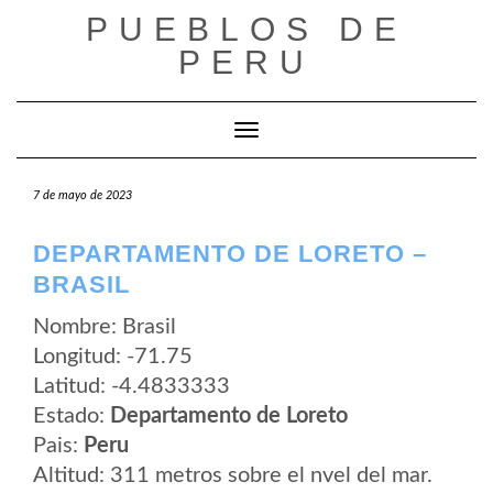
Saltar
PUEBLOS DE
al
contenido
PERU
Cambiar modo de navegación
7 de mayo de 2023
DEPARTAMENTO DE LORETO –
BRASIL
Nombre: Brasil
Longitud: -71.75
Latitud: -4.4833333
Estado:
Departamento de Loreto
Pais:
Peru
Altitud: 311 metros sobre el nvel del mar.