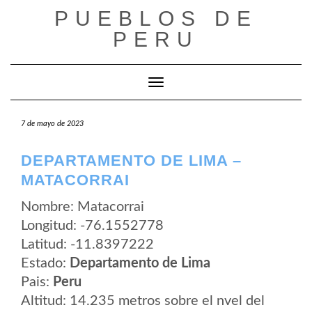
Saltar
PUEBLOS DE
al
contenido
PERU
Cambiar modo de navegación
7 de mayo de 2023
DEPARTAMENTO DE LIMA –
MATACORRAI
Nombre: Matacorrai
Longitud: -76.1552778
Latitud: -11.8397222
Estado:
Departamento de Lima
Pais:
Peru
Altitud: 14.235 metros sobre el nvel del