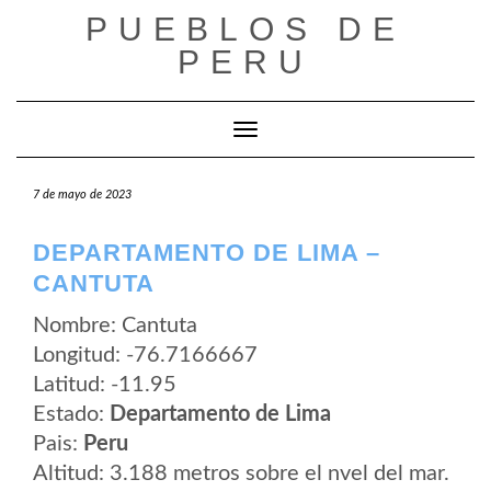
Saltar
PUEBLOS DE
al
contenido
PERU
Cambiar modo de navegación
7 de mayo de 2023
DEPARTAMENTO DE LIMA –
CANTUTA
Nombre: Cantuta
Longitud: -76.7166667
Latitud: -11.95
Estado:
Departamento de Lima
Pais:
Peru
Altitud: 3.188 metros sobre el nvel del mar.