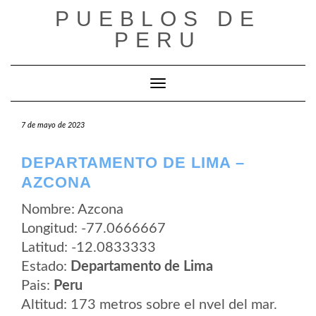
Saltar
PUEBLOS DE
al
contenido
PERU
Cambiar modo de navegación
7 de mayo de 2023
DEPARTAMENTO DE LIMA –
AZCONA
Nombre: Azcona
Longitud: -77.0666667
Latitud: -12.0833333
Estado:
Departamento de Lima
Pais:
Peru
Altitud: 173 metros sobre el nvel del mar.