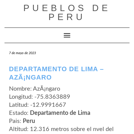
Saltar
PUEBLOS DE
al
contenido
PERU
Cambiar modo de navegación
7 de mayo de 2023
DEPARTAMENTO DE LIMA –
AZÃ¡NGARO
Nombre: AzÃ¡ngaro
Longitud: -75.8363889
Latitud: -12.9991667
Estado:
Departamento de Lima
Pais:
Peru
Altitud: 12.316 metros sobre el nvel del