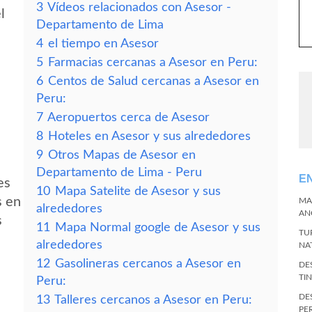
3
Vídeos relacionados con Asesor -
l
Departamento de Lima
4
el tiempo en Asesor
5
Farmacias cercanas a Asesor en Peru:
6
Centos de Salud cercanas a Asesor en
Peru:
7
Aeropuertos cerca de Asesor
8
Hoteles en Asesor y sus alrededores
9
Otros Mapas de Asesor en
Departamento de Lima - Peru
E
es
10
Mapa Satelite de Asesor y sus
s en
MA
alrededores
AN
s
11
Mapa Normal google de Asesor y sus
TU
alrededores
NA
12
Gasolineras cercanos a Asesor en
DE
TI
Peru:
DE
13
Talleres cercanos a Asesor en Peru:
PE