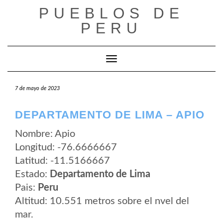
Saltar
PUEBLOS DE
al
contenido
PERU
Cambiar modo de navegación
7 de mayo de 2023
DEPARTAMENTO DE LIMA – APIO
Nombre: Apio
Longitud: -76.6666667
Latitud: -11.5166667
Estado:
Departamento de Lima
Pais:
Peru
Altitud: 10.551 metros sobre el nvel del
mar.