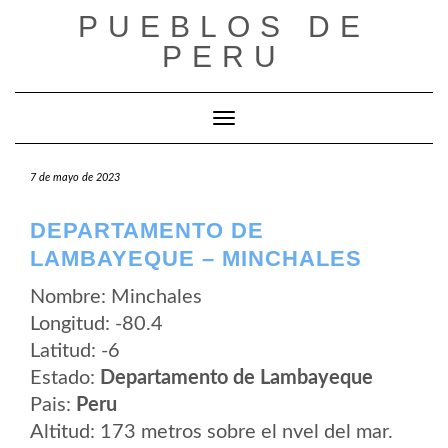
Saltar
PUEBLOS DE
al
contenido
PERU
Cambiar modo de navegación
7 de mayo de 2023
DEPARTAMENTO DE
LAMBAYEQUE – MINCHALES
Nombre: Minchales
Longitud: -80.4
Latitud: -6
Estado:
Departamento de Lambayeque
Pais:
Peru
Altitud: 173 metros sobre el nvel del mar.