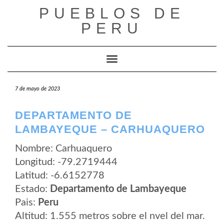
Saltar
PUEBLOS DE
al
contenido
PERU
Cambiar modo de navegación
7 de mayo de 2023
DEPARTAMENTO DE
LAMBAYEQUE – CARHUAQUERO
Nombre: Carhuaquero
Longitud: -79.2719444
Latitud: -6.6152778
Estado:
Departamento de Lambayeque
Pais:
Peru
Altitud: 1.555 metros sobre el nvel del mar.