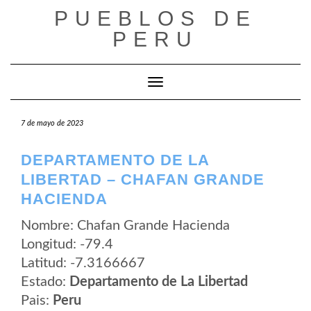
Saltar
PUEBLOS DE
al
contenido
PERU
Cambiar modo de navegación
7 de mayo de 2023
DEPARTAMENTO DE LA
LIBERTAD – CHAFAN GRANDE
HACIENDA
Nombre: Chafan Grande Hacienda
Longitud: -79.4
Latitud: -7.3166667
Estado:
Departamento de La Libertad
Pais:
Peru