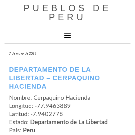
Saltar
PUEBLOS DE
al
contenido
PERU
Cambiar modo de navegación
7 de mayo de 2023
DEPARTAMENTO DE LA
LIBERTAD – CERPAQUINO
HACIENDA
Nombre: Cerpaquino Hacienda
Longitud: -77.9463889
Latitud: -7.9402778
Estado:
Departamento de La Libertad
Pais:
Peru