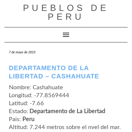
Saltar
PUEBLOS DE
al
contenido
PERU
Cambiar modo de navegación
7 de mayo de 2023
DEPARTAMENTO DE LA
LIBERTAD – CASHAHUATE
Nombre: Cashahuate
Longitud: -77.8569444
Latitud: -7.66
Estado:
Departamento de La Libertad
Pais:
Peru
Altitud: 7.244 metros sobre el nvel del mar.