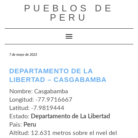
Saltar
PUEBLOS DE
al
contenido
PERU
Cambiar modo de navegación
7 de mayo de 2023
DEPARTAMENTO DE LA
LIBERTAD – CASGABAMBA
Nombre: Casgabamba
Longitud: -77.9716667
Latitud: -7.9819444
Estado:
Departamento de La Libertad
Pais:
Peru
Altitud: 12.631 metros sobre el nvel del