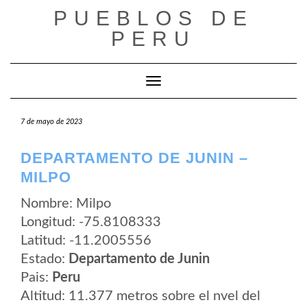
Saltar
PUEBLOS DE
al
contenido
PERU
Cambiar modo de navegación
7 de mayo de 2023
DEPARTAMENTO DE JUNIN –
MILPO
Nombre: Milpo
Longitud: -75.8108333
Latitud: -11.2005556
Estado:
Departamento de Junin
Pais:
Peru
Altitud: 11.377 metros sobre el nvel del