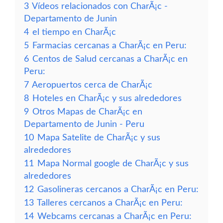
3
Vídeos relacionados con CharÃ¡c -
Departamento de Junin
4
el tiempo en CharÃ¡c
5
Farmacias cercanas a CharÃ¡c en Peru:
6
Centos de Salud cercanas a CharÃ¡c en
Peru:
7
Aeropuertos cerca de CharÃ¡c
8
Hoteles en CharÃ¡c y sus alrededores
9
Otros Mapas de CharÃ¡c en
Departamento de Junin - Peru
10
Mapa Satelite de CharÃ¡c y sus
alrededores
11
Mapa Normal google de CharÃ¡c y sus
alrededores
12
Gasolineras cercanos a CharÃ¡c en Peru:
13
Talleres cercanos a CharÃ¡c en Peru:
14
Webcams cercanas a CharÃ¡c en Peru: