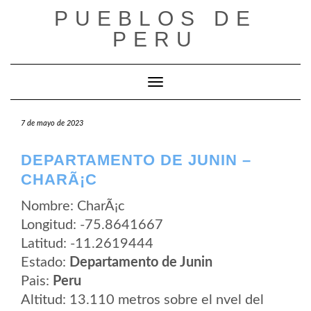
Saltar
PUEBLOS DE
al
contenido
PERU
Cambiar modo de navegación
7 de mayo de 2023
DEPARTAMENTO DE JUNIN –
CHARÃ¡C
Nombre: CharÃ¡c
Longitud: -75.8641667
Latitud: -11.2619444
Estado:
Departamento de Junin
Pais:
Peru
Altitud: 13.110 metros sobre el nvel del