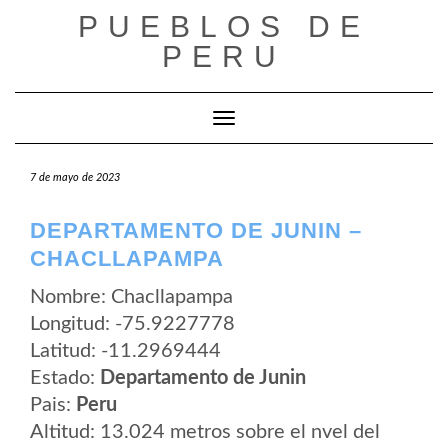
Saltar
PUEBLOS DE
al
contenido
PERU
Cambiar modo de navegación
7 de mayo de 2023
DEPARTAMENTO DE JUNIN –
CHACLLAPAMPA
Nombre: Chacllapampa
Longitud: -75.9227778
Latitud: -11.2969444
Estado:
Departamento de Junin
Pais:
Peru
Altitud: 13.024 metros sobre el nvel del