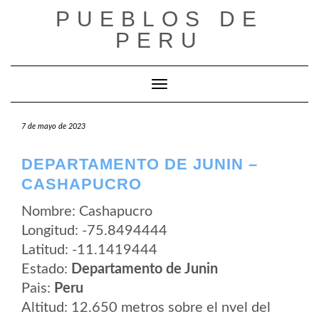
Saltar
PUEBLOS DE
al
contenido
PERU
Cambiar modo de navegación
7 de mayo de 2023
DEPARTAMENTO DE JUNIN –
CASHAPUCRO
Nombre: Cashapucro
Longitud: -75.8494444
Latitud: -11.1419444
Estado:
Departamento de Junin
Pais:
Peru
Altitud: 12.650 metros sobre el nvel del