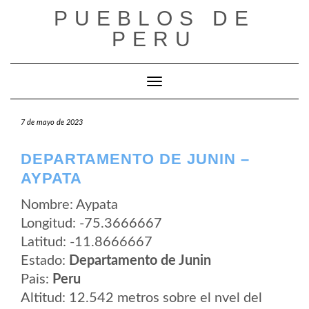
Saltar
PUEBLOS DE
al
contenido
PERU
Cambiar modo de navegación
7 de mayo de 2023
DEPARTAMENTO DE JUNIN –
AYPATA
Nombre: Aypata
Longitud: -75.3666667
Latitud: -11.8666667
Estado:
Departamento de Junin
Pais:
Peru
Altitud: 12.542 metros sobre el nvel del