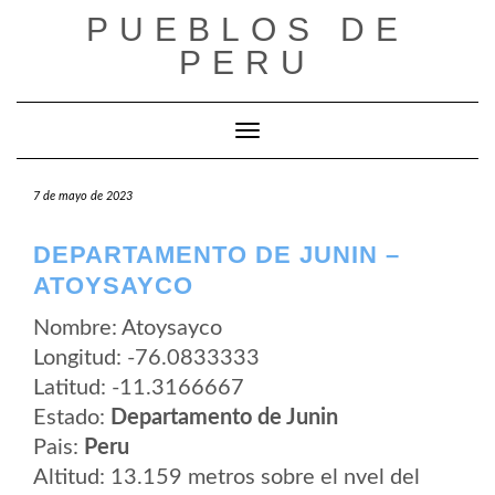
Saltar
PUEBLOS DE
al
contenido
PERU
Cambiar modo de navegación
7 de mayo de 2023
DEPARTAMENTO DE JUNIN –
ATOYSAYCO
Nombre: Atoysayco
Longitud: -76.0833333
Latitud: -11.3166667
Estado:
Departamento de Junin
Pais:
Peru
Altitud: 13.159 metros sobre el nvel del