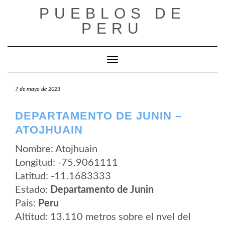
Saltar
PUEBLOS DE
al
contenido
PERU
Cambiar modo de navegación
7 de mayo de 2023
DEPARTAMENTO DE JUNIN –
ATOJHUAIN
Nombre: Atojhuain
Longitud: -75.9061111
Latitud: -11.1683333
Estado:
Departamento de Junin
Pais:
Peru
Altitud: 13.110 metros sobre el nvel del