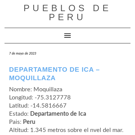
Saltar
PUEBLOS DE
al
contenido
PERU
Cambiar modo de navegación
7 de mayo de 2023
DEPARTAMENTO DE ICA –
MOQUILLAZA
Nombre: Moquillaza
Longitud: -75.3127778
Latitud: -14.5816667
Estado:
Departamento de Ica
Pais:
Peru
Altitud: 1.345 metros sobre el nvel del mar.