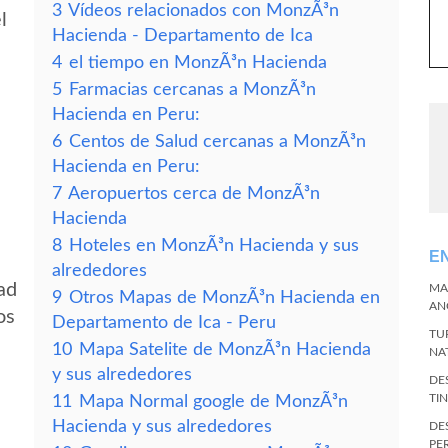
3
Vídeos relacionados con MonzÃ³n
l
Hacienda - Departamento de Ica
4
el tiempo en MonzÃ³n Hacienda
5
Farmacias cercanas a MonzÃ³n
Hacienda en Peru:
6
Centos de Salud cercanas a MonzÃ³n
Hacienda en Peru:
7
Aeropuertos cerca de MonzÃ³n
Hacienda
8
Hoteles en MonzÃ³n Hacienda y sus
E
alrededores
ad
MA
9
Otros Mapas de MonzÃ³n Hacienda en
AN
os
Departamento de Ica - Peru
TU
10
Mapa Satelite de MonzÃ³n Hacienda
NA
y sus alrededores
DE
TI
11
Mapa Normal google de MonzÃ³n
Hacienda y sus alrededores
DE
PE