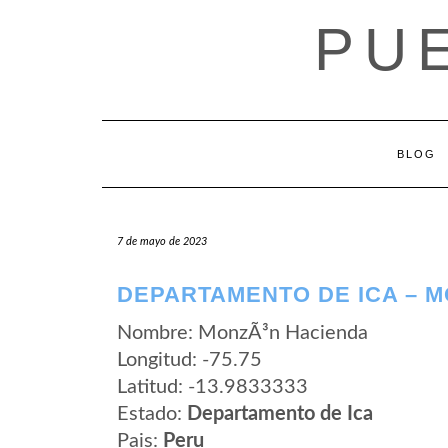
Saltar
PU
al
contenido
BLOG
7 de mayo de 2023
DEPARTAMENTO DE ICA – 
Nombre: MonzÃ³n Hacienda
Longitud: -75.75
Latitud: -13.9833333
Estado:
Departamento de Ica
Pais:
Peru